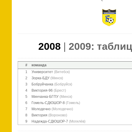
2008
|
2009: таблиц
#
команда
1
Университет
(Витебск)
2
Зорка-БДУ
(Минск)
3
Бобруйчанка
(Бобруйск)
4
Виктория-96
(Брест)
5
Минчанка-БГПУ
(Минск)
6
Гомель-СДЮШОР-8
(Гомель)
7
Молодечно
(Молодечно)
8
Виктория
(Вороново)
9
Надежда-СДЮШОР-7
(Могилёв)