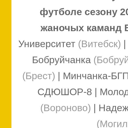
футболе сезону 2
жаночых каманд 
Университет
(Витебск)
|
Бобруйчанка
(Бобруй
(Брест)
| Минчанка-БГ
СДЮШОР-8 | Молоде
(Вороново)
| Наде
(Могил