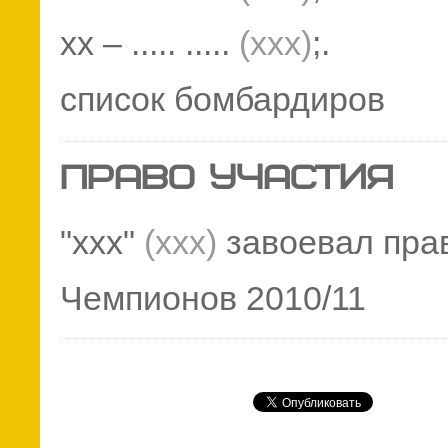
хх – ..... .....
(ххх)
;.
список бомбардиров
ПРАВО УЧАСТИЯ
"ххх"
(ххх)
завоевал прав
Чемпионов 2010/11