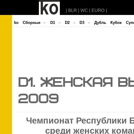
|
BLR
|
WC
|
EURO
|
ko
Cборные
D1
D2
D3
Дубль
Кубок
Суп
D1. ЖЕНСКАЯ 
2009
Чемпионат Республики 
среди женских ком