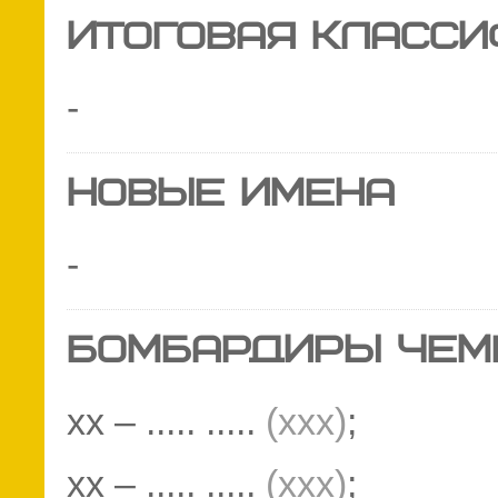
ИТОГОВАЯ КЛАСС
-
НОВЫЕ ИМЕНА
-
БОМБАРДИРЫ ЧЕМ
хх – ..... .....
(ххх)
;
хх – ..... .....
(ххх)
;