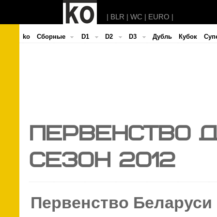
|
BLR
|
WC
|
EURO
|
ko
Cборные
D1
D2
D3
Дубль
Кубок
Суп
Первенство д
Сезон 2012
Первенство Беларуси 