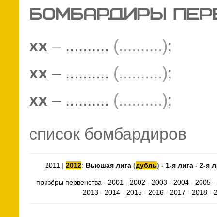
БОМБАРДИРЫ ПЕР
хх
– ..........
(..........)
;
хх
– ..........
(..........)
;
хх
– ..........
(..........)
;
список бомбардиров
2011
|
2012
:
Высшая лига
(
дубль
) -
1-я лига
-
2-я л
призёры первенства
-
2001
-
2002
-
2003
-
2004
-
2005
-
2013
-
2014
-
2015
-
2016
-
2017
-
2018
-