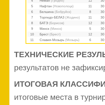
4
Неман
(Гродно)
12
30
5
Нафтан
(Новополоцк)
11
30
6
Белшина
(Бобруйск)
8
30
7
Торпедо-БЕЛАЗ
(Жодино)
11
30
8
БАТЭ
(Борисов)
12
30
9
Минск
(Минск)
5
30
10
Брест
(Брест)
12
30
11
Славия-Мозырь
(Мозырь)
6
30
ТЕХНИЧЕСКИЕ РЕЗУЛ
результатов не зафикси
ИТОГОВАЯ КЛАССИФ
итоговые места в турни