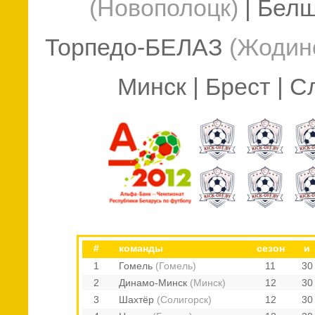
(Новополоцк)
| Бел
Торпедо-БЕЛАЗ
(Жодин
Минск
| Брест | 
#
команды
сезон
и
1
Гомель
(Гомель)
11
30
2
Динамо-Минск
(Минск)
12
30
3
Шахтёр
(Солигорск)
12
30