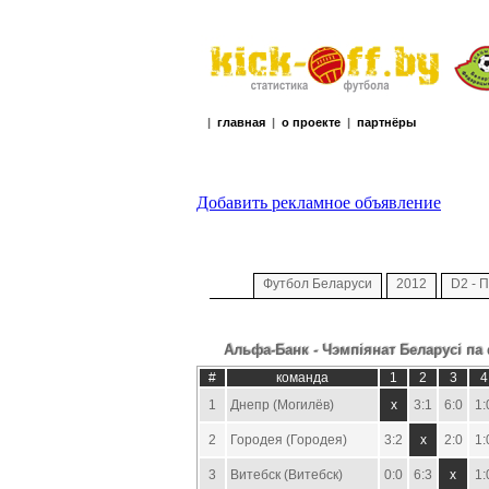
|
главная
|
о проекте
|
партнёры
Добавить рекламное объявление
Футбол Беларуси
2012
D2 - 
Альфа-Банк - Чэмпiянат Беларусi па
#
команда
1
2
3
4
1
Днепр (Могилёв)
x
3:1
6:0
1:
2
Городея (Городея)
3:2
x
2:0
1:
3
Витебск (Витебск)
0:0
6:3
x
1: