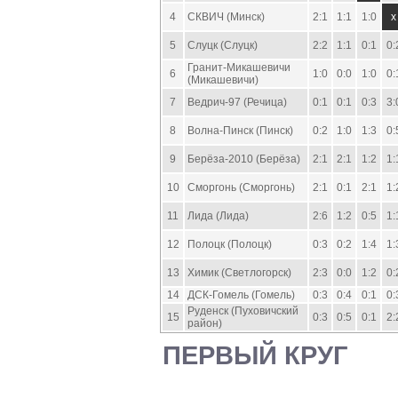
4
СКВИЧ (Минск)
2:1
1:1
1:0
x
5
Слуцк (Слуцк)
2:2
1:1
0:1
0:
Гранит-Микашевичи
6
1:0
0:0
1:0
0:
(Микашевичи)
7
Ведрич-97 (Речица)
0:1
0:1
0:3
3:
8
Волна-Пинск (Пинск)
0:2
1:0
1:3
0:
9
Берёза-2010 (Берёза)
2:1
2:1
1:2
1:
10
Сморгонь (Сморгонь)
2:1
0:1
2:1
1:
11
Лида (Лида)
2:6
1:2
0:5
1:
12
Полоцк (Полоцк)
0:3
0:2
1:4
1:
13
Химик (Светлогорск)
2:3
0:0
1:2
0:
14
ДСК-Гомель (Гомель)
0:3
0:4
0:1
0:
Руденск (Пуховичский
15
0:3
0:5
0:1
2:
район)
ПЕРВЫЙ КРУГ