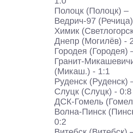
1:0
Полоцк (Полоцк) –
Ведрич-97 (Речица) 
Химик (Светлогорск
Днепр (Могилёв) - 
Городея (Городея) 
Гранит-Микашевич
(Микаш.) - 1:1
Руденск (Руденск) 
Слуцк (Слуцк) - 0:8
ДСК-Гомель (Гомел
Волна-Пинск (Пинск
0:2
Витебск (Витебск) 