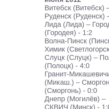
Витебск (Витебск) 
Руденск (Руденск) -
Лида (Лида) – Горо
(Городея) - 1:2
Волна-Пинск (Пинск
Химик (Светлогорск)
Слуцк (Слуцк) – П
(Полоцк) - 4:0
Гранит-Микашевич
(Микаш.) – Сморго
(Сморгонь) - 0:0
Днепр (Могилёв) –
СКВИЧ (Минск) - 1: