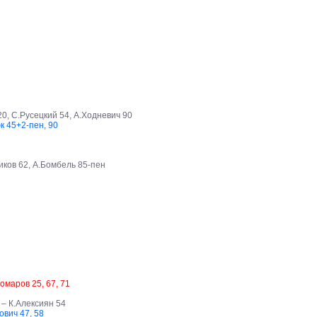
20, С.Русецкий 54, А.Ходневич 90
к 45+2-пен, 90
ников 62, А.Бомбель 85-пен
омаров 25, 67, 71
– К.Алексиян 54
ович 47, 58