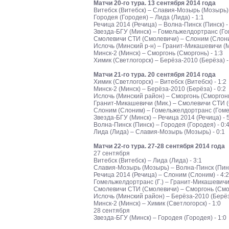
Матчи 20-го тура. 13 сентября 2014 года
Витебск (Витебск) – Славия-Мозырь (Мозырь) 
Городея (Городея) – Лида (Лида) - 1:1
Речица 2014 (Речица) – Волна-Пинск (Пинск) -
Звезда-БГУ (Минск) – Гомельжелдортранс (Гом
Смолевичи СТИ (Смолевичи) – Слоним (Слоним
Ислочь (Минский р-н) – Гранит-Микашевичи (Ми
Минск-2 (Минск) – Сморгонь (Сморгонь) - 1:3
Химик (Светлогорск) – Берёза-2010 (Берёза) -
Матчи 21-го тура. 20 сентября 2014 года
Химик (Светлогорск) – Витебск (Витебск) - 1:2
Минск-2 (Минск) – Берёза-2010 (Берёза) - 0:2
Ислочь (Минский район) – Сморгонь (Сморгонь)
Гранит-Микашевичи (Мик.) – Смолевичи СТИ (С
Слоним (Слоним) – Гомельжелдортранс (Гомел
Звезда-БГУ (Минск) – Речица 2014 (Речица) - 
Волна-Пинск (Пинск) – Городея (Городея) - 0:
Лида (Лида) – Славия-Мозырь (Мозырь) - 0:1
Матчи 22-го тура. 27-28 сентября 2014 года
27 сентября
Витебск (Витебск) – Лида (Лида) - 3:1
Славия-Мозырь (Мозырь) – Волна-Пинск (Пинск
Речица 2014 (Речица) – Слоним (Слоним) - 4:2
Гомельжелдортранс (Г.) – Гранит-Микашевичи (
Смолевичи СТИ (Смолевичи) – Сморгонь (Смор
Ислочь (Минский район) – Берёза-2010 (Берёза
Минск-2 (Минск) – Химик (Светлогорск) - 1:0
28 сентября
Звезда-БГУ (Минск) – Городея (Городея) - 1:0