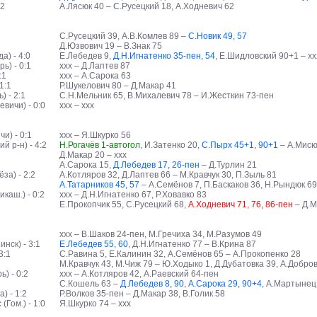
:2
А.Лясюк 40 – С.Русецкий 18, А.Ходневич 62
С.Русецкий 39, А.В.Комлев 89 –
С.Новик 49, 57
Д.Юзвович 19 – В.Знак 75
) - 4:0
Е.Лебедев 9,
Д.Н.Игнатенко 35-пен, 54
, Е.Шидловский 90+1 – хх
ь) - 0:1
ххх – Д.Лаптев 87
:1
ххх – А.Сарока 63
1:1
Р.Шукелович 80 – Д.Макар 41
 - 2:1
С.Н.Мельник 65, В.Михалевич 78 – И.Жесткин 73-пен
вичи) - 0:0
ххх – ххх
и) - 0:1
ххх – Я.Шкурко 56
 р-н) - 4:2
Н.Рогачёв 1-автогол
, И.Затенко 20,
С.Пырх 45+1, 90+1
– А.Мисюк
Д.Макар 20 – ххх
А.Сарока 15,
Д.Лебедев 17, 26-пен
– Д.Турлин 21
за) - 2:2
А.Котляров 32, Д.Лаптев 66 – М.Кравчук 30, П.Зыль 81
А.Татарников 45, 57
– А.Семёнов 7, П.Баскаков 36, Н.Рындюк 69
каш.) - 0:2
ххх – Д.Н.Игнатенко 67, Р.Ховавко 83
Е.Прокопчик 55, С.Русецкий 68,
А.Ходневич 71, 76, 86-пен
– Д.М
ххх – В.Шаков 24-пен, М.Гречиха 34, М.Разумов 49
нск) - 3:1
Е.Лебедев 55, 60
, Д.Н.Игнатенко 77 – В.Крина 87
3:1
С.Равина 5, Е.Калинин 32, А.Семёнов 65 – А.Прокопенко 28
М.Кравчук 43, М.Чиж 79 – Ю.Ходыко 1, Д.Дубатовка 39, А.Добров
) - 0:2
ххх – А.Котляров 42, А.Раевский 64-пен
С.Кошель 63 –
Д.Лебедев 8, 90
,
А.Сарока 29, 90+4
, А.Мартынец
) - 1:2
Р.Волков 35-пен – Д.Макар 38, В.Голик 58
Гом.) - 1:0
Я.Шкурко 74 – ххх