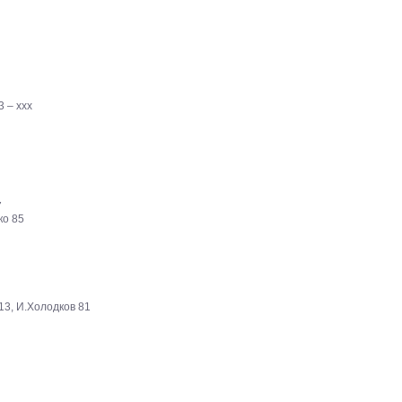
 – ххх
7
ко 85
 13, И.Холодков 81