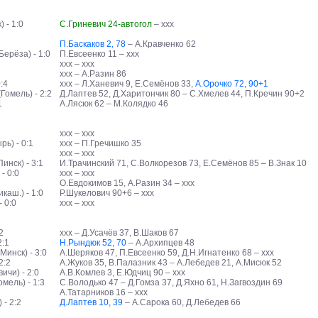
 - 1:0
С.Гриневич 24-автогол
– ххх
П.Баскаков 2, 78
– А.Кравченко 62
ерёза) - 1:0
П.Евсеенко 11 – ххх
ххх – ххх
ххх – А.Разин 86
:4
ххх – Л.Ханевич 9, Е.Семёнов 33,
А.Орочко 72, 90+1
омель) - 2:2
Д.Лаптев 52, Д.Харитончик 80 – С.Хмелев 44, П.Кречин 90+2
1
А.Лясюк 62 – М.Колядко 46
ххх – ххх
ь) - 0:1
ххх – П.Гречишко 35
ххх – ххх
нск) - 3:1
И.Трачинский 71, С.Волкорезов 73, Е.Семёнов 85 – В.Знак 10
- 0:0
ххх – ххх
О.Евдокимов 15, А.Разин 34 – ххх
каш.) - 1:0
Р.Шукелович 90+6 – ххх
 0:0
ххх – ххх
2
ххх – Д.Усачёв 37, В.Шаков 67
2:1
Н.Рындюк 52, 70
– А.Архипцев 48
инск) - 3:0
А.Шеряков 47, П.Евсеенко 59, Д.Н.Игнатенко 68 – ххх
2:2
А.Жуков 35, В.Палазник 43 – А.Лебедев 21, А.Мисюк 52
чи) - 2:0
А.В.Комлев 3, Е.Юдчиц 90 – ххх
мель) - 1:3
С.Володько 47 – Д.Гомза 37, Д.Яхно 61, Н.Загвоздин 69
А.Татарников 16 – ххх
- 2:2
Д.Лаптев 10, 39
– А.Сарока 60, Д.Лебедев 66