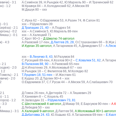
вичи) - 3:1
А.Семёнов 39, Н.Рындюк 42, Ю.Мархель 90 – И.Трачинский 62
) - 1:2
М.Кравчук 84 – А.Холодинский 62, А.Мисюк 89
М.Дашук 80 – ххх
С.Ирха 62 – О.Евдокимов 53, А.Разин 74, Ф.Сапон 81
 - 0:1
ххх – Р.Шукелович 39
ерёза) - 2:1
Д.Трапашко 21, 40
– А.Подрез 54
гонь) - 0:2
ххх – А.Семёнов 5, Ю.Мархель 88-пен
икаш.) - 0:1
ххх – А.Халецкий 71
С.Крот 90+3 –
Д.Шматко 74-автогол
 - 4:3
А.Раевский 17-пен,
Д.Лаптев 26, 28
, О.Страханович 66 – В.Жук 
И.Курган 35-автогол
, А.Татарников 45, А.Демидович 57 –
А.Лясю
ххх –
В.Леничко 8, 43
, М.Разумов 84
С.Русецкий 89-пен, А.Козлов 90+2 –
С.Ковалюк 51, 62
, А.Татар
 2:1
В.Палазник 88, 90
– А.Раевский 65-пен
одея) - 2:0
Д.Н.Игнатенко 29, А.Моложавый 67 – ххх
 1:2
Н.Рындюк 18 – С.Филиппов 66, М.Колядко 82
омель) - 2:1
Т.Луцевич 18, 51-пен
– И.Жесткин 61
ичи) - 2:0
Е.Кудаш 20, Д.Турлин 90+4 – ххх
:2
О.Евдокимов 37, С.Г.Русак 44 – А.Мисюк 59, А.Слабашевич 70
2:1
Д.Гомза 26-пен, А.Дегтерёв 72 – А.Тишкевич 29
 - 1:1
Л.Ханкевич 8 – С.Кошель 45
орск) - 1:2
Н.Загвоздин 31 –
Р.Шукелович 73, 81
- 3:3
С.Шестиловский 4-автогол
, Д.Макар 59, Е.Барсуков 90-пен –
А.К
0
Д.Лебедев 50 – ххх
икаш.) - 3:1
А.Халецкий 9-автогол
, Д.Лаптев 56,
А.Моложавый 90+1-автогол
Д.Дубатовка 24, 43
, Ю.Ходыко 43, А.Татарников 69-пен –
Е.Курл