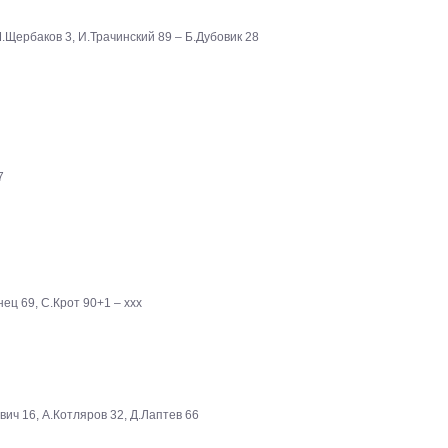
М.Щербаков 3, И.Трачинский 89 – Б.Дубовик 28
7
ец 69, С.Крот 90+1 – ххх
ич 16, А.Котляров 32, Д.Лаптев 66