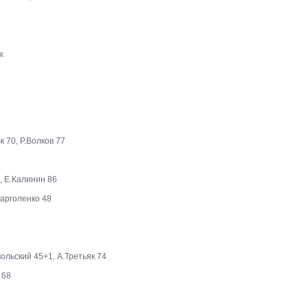
х
 70, Р.Волков 77
, Е.Калинин 86
арголенко 48
ольский 45+1, А.Третьяк 74
 68