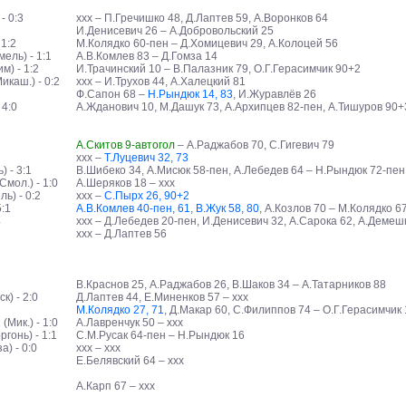
- 0:3
ххх – П.Гречишко 48, Д.Лаптев 59, А.Воронков 64
И.Денисевич 26 – А.Добровольский 25
 1:2
М.Колядко 60-пен – Д.Хомицевич 29, А.Колоцей 56
ель) - 1:1
А.В.Комлев 83 – Д.Гомза 14
) - 1:2
И.Трачинский 10 – В.Палазник 79, О.Г.Герасимчик 90+2
каш.) - 0:2
ххх – И.Трухов 44, А.Халецкий 81
Ф.Сапон 68 –
Н.Рындюк 14, 83
, И.Журавлёв 26
 4:0
А.Жданович 10, М.Дашук 73, А.Архипцев 82-пен, А.Тишуров 90+3
А.Скитов 9-автогол
– А.Раджабов 70, С.Гигевич 79
ххх –
Т.Луцевич 32, 73
 - 3:1
В.Шибеко 34, А.Мисюк 58-пен, А.Лебедев 64 – Н.Рындюк 72-пен
мол.) - 1:0
А.Шеряков 18 – ххх
ь) - 0:2
ххх –
С.Пырх 26, 90+2
5:1
А.В.Комлев 40-пен, 61
,
В.Жук 58, 80
, А.Козлов 70 – М.Колядко 6
4
ххх – Д.Лебедев 20-пен, И.Денисевич 32, А.Сарока 62, А.Демеш
ххх – Д.Лаптев 56
В.Краснов 25, А.Раджабов 26, В.Шаков 34 – А.Татарников 88
) - 2:0
Д.Лаптев 44, Е.Миненков 57 – ххх
М.Колядко 27, 71
, Д.Макар 60, С.Филиппов 74 – О.Г.Герасимчик
Мик.) - 1:0
А.Лавренчук 50 – ххх
гонь) - 1:1
С.М.Русак 64-пен – Н.Рындюк 16
) - 0:0
ххх – ххх
Е.Белявский 64 – ххх
А.Карп 67 – ххх