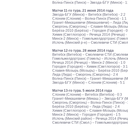
Волна-Пинск (Пинск) – Звезда-БГУ (Минск) - 1
Матчи 11-го тура. 21 июня 2014 года
Звезда-БГУ (Минск) – Витебск (Витебск) - 2:2
Слоним (Слоним) – Волна-Пинск (Пинск) - 1:1
Гранит-Микашевичи (Микашевичи) – Лида (Лида
Сморгонь (Сморгонь) – Славия-Мозырь (Мозыр
Берёза-2010 (Берёза) – Городея (Городея) - 0
Химик (Светлогорск) – Речица 2014 (Речица) - 
Минск-2 (Минск) – Гомельжелдортранс (Гомель)
Ислочь (Минский р-н) – Смолевичи СТИ (Смоле
Матчи 12-го тура. 28 июня 2014 года
Витебск (Витебск) – Смолевичи СТИ (Смолевич
Гомельжелдортранс (Гомель) – Ислочь (Минский
Речица 2014 (Речица) – Минск-2 (Минск) - 1:0
Городея (Городея) – Химик (Светлогорск) - 3:1
Славия-Мозырь (Мозырь) – Берёза-2010 (Берё
Лида (Лида) – Сморгонь (Сморгонь) - 2:4
Волна-Пинск (Пинск) – Гранит-Микашевичи (Ми
Звезда-БГУ (Минск) – Слоним (Слоним) - 5:1
Матчи 13-го тура. 5 июля 2014 года
Слоним (Слоним) – Витебск (Витебск) - 0:3
Гранит-Микашевичи (Микаш.) – Звезда-БГУ (Ми
Сморгонь (Сморгонь) – Волна-Пинск (Пинск) - 
Берёза-2010 (Берёза) – Лида (Лида) - 2:4
Химик (Светлогорск) – Славия-Мозырь (Мозырь
Минск-2 (Минск) – Городея (Городея) - 1:5
Ислочь (Минский район) – Речица 2014 (Речица
Смолевичи СТИ (Смол.) – Гомельжелдортранс (