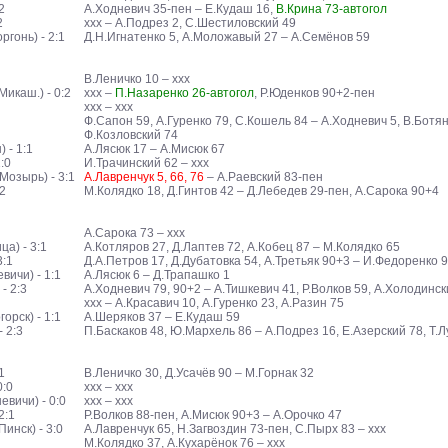
2
А.Ходневич 35-пен – Е.Кудаш 16,
В.Крина 73-автогол
2
ххх – А.Подрез 2, С.Шестиловский 49
гонь) - 2:1
Д.Н.Игнатенко 5, А.Моложавый 27 – А.Семёнов 59
В.Леничко 10 – ххх
икаш.) - 0:2
ххх –
П.Назаренко 26-автогол
, Р.Юденков 90+2-пен
ххх – ххх
Ф.Сапон 59, А.Гуренко 79, С.Кошель 84 – А.Ходневич 5, В.Ботян
Ф.Козловский 74
 - 1:1
А.Лясюк 17 – А.Мисюк 67
:0
И.Трачинский 62 – ххх
Мозырь) - 3:1
А.Лавренчук 5, 66, 76
– А.Раевский 83-пен
:2
М.Колядко 18, Д.Гинтов 42 – Д.Лебедев 29-пен, А.Сарока 90+4
А.Сарока 73 – ххх
а) - 3:1
А.Котляров 27, Д.Лаптев 72, А.Кобец 87 – М.Колядко 65
3:1
Д.А.Петров 17, Д.Дубатовка 54, А.Третьяк 90+3 – И.Федоренко 
ичи) - 1:1
А.Лясюк 6 – Д.Трапашко 1
- 2:3
А.Ходневич 79, 90+2 – А.Тишкевич 41, Р.Волков 59, А.Холодинск
ххх – А.Красавич 10, А.Гуренко 23, А.Разин 75
орск) - 1:1
А.Шеряков 37 – Е.Кудаш 59
 2:3
П.Баскаков 48, Ю.Мархель 86 – А.Подрез 16, Е.Азерский 78, Т.
1
В.Леничко 30, Д.Усачёв 90 – М.Горнак 32
0:0
ххх – ххх
вичи) - 0:0
ххх – ххх
2:1
Р.Волков 88-пен, А.Мисюк 90+3 – А.Орочко 47
инск) - 3:0
А.Лавренчук 65, Н.Загвоздин 73-пен, С.Пырх 83 – ххх
М.Колядко 37, А.Кухарёнок 76 – ххх