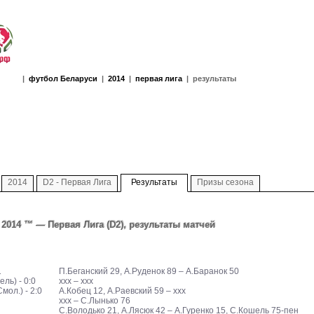
|
футбол Беларуси
|
2014
|
первая лига
| результаты
2014
D2 - Первая Лига
Результаты
Призы сезона
 2014 ™ — Первая Лига (D2), результаты матчей
1
П.Беганский 29, А.Руденок 89 – А.Баранок 50
ль) - 0:0
ххх – ххх
ол.) - 2:0
А.Кобец 12, А.Раевский 59 – ххх
ххх – С.Лынько 76
С.Володько 21, А.Лясюк 42 – А.Гуренко 15, С.Кошель 75-пен