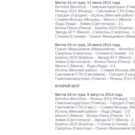
Матчи 14-го тура. 12 июля 2014 года
Витебск (Витебск) – Гомельжелдортранс (Гомел
Речица 2014 (Речица) – Смолевичи СТИ (Смоле
Городея (Городея) – Ислочь (Минский район) -
Славия-Мозырь (Мозырь) – Минск-2 (Минск) - 
Лида (Лида) – Химик (Светлогорск) - 3:1
Волна-Пинск (Пинск) – Берёза-2010 (Берёза) -
Звезда-БГУ (Минск) – Сморгонь (Сморгонь) - 1
Слоним (Слоним) – Гранит-Микашевичи (Микаш
Матчи 15-го тура. 19 июля 2014 года
Гранит-Микашевичи (Микашевичи) – Витебск (В
Сморгонь (Сморгонь) – Слоним (Слоним) - 2:1
Берёза-2010 (Берёза) – Звезда-БГУ (Минск) - 
Химик (Светлогорск) – Волна-Пинск (Пинск) - 0
Минск-2 (Минск) – Лида (Лида) - 0:1
Ислочь (Минский район) – Славия-Мозырь (Мо
Смолевичи СТИ (Смолевичи) – Городея (Городе
Гомельжелдортранс (Гомель) – Речица 2014 (Р
ВТОРОЙ КРУГ
Матчи 16-го тура. 9 августа 2014 года
Витебск (Витебск) – Речица 2014 (Речица) - 0:
Гомельжелдортранс (Гомель) – Городея (Город
Смолевичи СТИ (Смол.) – Славия-Мозырь (Моз
Ислочь (Минский район) – Лида (Лида) - 2:0
Минск-2 (Минск) – Волна-Пинск (Пинск) - 0:1
Химик (Светлогорск) – Звезда-БГУ (Минск) - 2:
Берёза-2010 (Берёза) – Слоним (Слоним) - 2:
Сморгонь (Сморгонь) – Гранит-Микашевичи (Ми