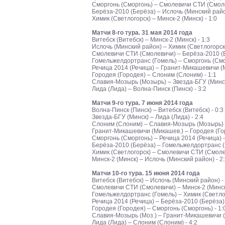
Сморгонь (Сморгонь) – Смолевичи СТИ (Смоле
Берёза-2010 (Берёза) – Ислочь (Минский район
Химик (Светлогорск) – Минск-2 (Минск) - 1:0
Матчи 8-го тура. 31 мая 2014 года
Витебск (Витебск) – Минск-2 (Минск) - 1:3
Ислочь (Минский район) – Химик (Светлогорск)
Смолевичи СТИ (Смолевичи) – Берёза-2010 (Б
Гомельжелдортранс (Гомель) – Сморгонь (Смор
Речица 2014 (Речица) – Гранит-Микашевичи (М
Городея (Городея) – Слоним (Слоним) - 1:1
Славия-Мозырь (Мозырь) – Звезда-БГУ (Минск)
Лида (Лида) – Волна-Пинск (Пинск) - 3:2
Матчи 9-го тура. 7 июня 2014 года
Волна-Пинск (Пинск) – Витебск (Витебск) - 0:3
Звезда-БГУ (Минск) – Лида (Лида) - 2:4
Слоним (Слоним) – Славия-Мозырь (Мозырь) -
Гранит-Микашевичи (Микашев.) – Городея (Гор
Сморгонь (Сморгонь) – Речица 2014 (Речица) -
Берёза-2010 (Берёза) – Гомельжелдортранс (Г
Химик (Светлогорск) – Смолевичи СТИ (Смолев
Минск-2 (Минск) – Ислочь (Минский район) - 2
Матчи 10-го тура. 15 июня 2014 года
Витебск (Витебск) – Ислочь (Минский район) - 
Смолевичи СТИ (Смолевичи) – Минск-2 (Минск)
Гомельжелдортранс (Гомель) – Химик (Светлог
Речица 2014 (Речица) – Берёза-2010 (Берёза) 
Городея (Городея) – Сморгонь (Сморгонь) - 1:
Славия-Мозырь (Моз.) – Гранит-Микашевичи (М
Лида (Лида) – Слоним (Слоним) - 4:2