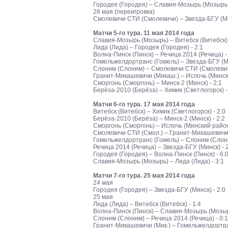
Городея (Городея) – Славия-Мозырь (Мозырь) 
28 мая (переигровка)
Смолевичи СТИ (Смолевичи) – Звезда-БГУ (Мин
Матчи 5-го тура. 11 мая 2014 года
Славия-Мозырь (Мозырь) – Витебск (Витебск) 
Лида (Лида) – Городея (Городея) - 2:1
Волна-Пинск (Пинск) – Речица 2014 (Речица) -
Гомельжелдортранс (Гомель) – Звезда-БГУ (Ми
Слоним (Слоним) – Смолевичи СТИ (Смолевичи
Гранит-Микашевичи (Микаш.) – Ислочь (Минский
Сморгонь (Сморгонь) – Минск-2 (Минск) - 2:1
Берёза-2010 (Берёза) – Химик (Светлогорск) -
Матчи 6-го тура. 17 мая 2014 года
Витебск (Витебск) – Химик (Светлогорск) - 2:0
Берёза-2010 (Берёза) – Минск-2 (Минск) - 2:2
Сморгонь (Сморгонь) – Ислочь (Минский район)
Смолевичи СТИ (Смол.) – Гранит-Микашевичи (
Гомельжелдортранс (Гомель) – Слоним (Слони
Речица 2014 (Речица) – Звезда-БГУ (Минск) - 
Городея (Городея) – Волна-Пинск (Пинск) - 6:
Славия-Мозырь (Мозырь) – Лида (Лида) - 3:1
Матчи 7-го тура. 25 мая 2014 года
24 мая
Городея (Городея) – Звезда-БГУ (Минск) - 2:0
25 мая
Лида (Лида) – Витебск (Витебск) - 1:4
Волна-Пинск (Пинск) – Славия-Мозырь (Мозырь
Слоним (Слоним) – Речица 2014 (Речица) - 0:1
Гранит-Микашевичи (Мик.) – Гомельжелдортранс