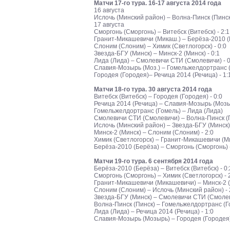
Матчи 17-го тура. 16-17 августа 2014 года
16 августа
Ислочь (Минский район) – Волна-Пинск (Пинск)
17 августа
Сморгонь (Сморгонь) – Витебск (Витебск) - 2:1
Гранит-Микашевичи (Микаш.) – Берёза-2010 (Б
Слоним (Слоним) – Химик (Светлогорск) - 0:0
Звезда-БГУ (Минск) – Минск-2 (Минск) - 0:1
Лида (Лида) – Смолевичи СТИ (Смолевичи) - 0
Славия-Мозырь (Моз.) – Гомельжелдортранс (Г
Городея (Городея)– Речица 2014 (Речица) - 1:
Матчи 18-го тура. 30 августа 2014 года
Витебск (Витебск) – Городея (Городея) - 0:0
Речица 2014 (Речица) – Славия-Мозырь (Мозыр
Гомельжелдортранс (Гомель) – Лида (Лида)
Смолевичи СТИ (Смолевичи) – Волна-Пинск (Пи
Ислочь (Минский район) – Звезда-БГУ (Минск) 
Минск-2 (Минск) – Слоним (Слоним) - 2:0
Химик (Светлогорск) – Гранит-Микашевичи (Ми
Берёза-2010 (Берёза) – Сморгонь (Сморгонь) -
Матчи 19-го тура. 6 сентября 2014 года
Берёза-2010 (Берёза) – Витебск (Витебск) - 0:
Сморгонь (Сморгонь) – Химик (Светлогорск) - 
Гранит-Микашевичи (Микашевичи) – Минск-2 (М
Слоним (Слоним) – Ислочь (Минский район) - 
Звезда-БГУ (Минск) – Смолевичи СТИ (Смолеви
Волна-Пинск (Пинск) – Гомельжелдортранс (Го
Лида (Лида) – Речица 2014 (Речица) - 1:0
Славия-Мозырь (Мозырь) – Городея (Городея) 