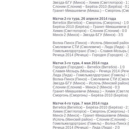
Звезда-БГУ (Минск) – Химик (Светлогорск) - 1:
Слоним (Слоним) – Берёза-2010 (Берёза) - 0:
Гранит-Микашевичи (Микаш.) – Сморгонь (Смор
Матчи 2-го тура. 26 апреля 2014 года
Витебск (Витебск) – Сморгонь (Сморгонь) - 1:0
Берёза-2010 (Берёза) – Гранит-Микашевичи (М
Химик (Светлогорск) – Слоним (Слоним) - 0:0
Минск-2 (Минск) – Звезда-БГУ (Минск) - 3:5
Волна-Пинск (Пинск) – Ислочь (Минский район)
Смолевичи СТИ (Смолевичи) – Лида (Лида) - 1
Гомельжелдортранс (Гом.) – Славия-Мозырь (
Речица 2014 (Речица) – Городея (Городея) - 2
Матчи 3-го тура. 4 мая 2014 года
Городея (Городея) – Витебск (Витебск) - 1:0
Славия-Мозырь (Мозырь) – Речица 2014 (Речиц
Лида (Лида) – Гомельжелдортранс (Гомель) - 
Волна-Пинск (Пинск) – Смолевичи СТИ (Смолев
Звезда-БГУ (Минск) – Ислочь (Минский район) 
Слоним (Слоним) – Минск-2 (Минск) - 0:3
Гранит-Микашевичи (Микаш.) – Химик (Светлог
Сморгонь (Сморгонь) – Берёза-2010 (Берёза) -
Матчи 4-го тура. 7 мая 2014 года
Витебск (Витебск) – Берёза-2010 (Берёза) - 2:
Химик (Светлогорск) – Сморгонь (Сморгонь) - 
Минск-2 (Минск) – Гранит-Микашевичи (Микаше
Ислочь (Минский район) – Слоним (Слоним) - 
Гомельжелдортранс (Гомель) – Волна-Пинск (П
Речица 2014 (Речица) – Лида (Лида) - 2:0