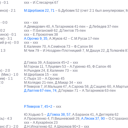
- 0:1
ххх – И.Слесарчук 67
ск) - 2:1
М.Щербаков 22, 71
– Б.Дубовик 52 (счет 2:1 был аннулирован; 
- 0:0
ххх – ххх
А.Демидович 40, А.Татарников 41-пен – Д.Лебедев 37-пен
 0:2
ххх – П.Беганский 62, Д.Гинтов 75-пен
нск) - 0:1
ххх – Е.Прокопчик 38
) - 3:1
А.Орочко 9, 35
, А.Жуков 42 – С.М.Русак 17-пен
 р-н) - 0:0
ххх – ххх
Е.Калинин 70, А.Семёнов 73 – Ф.Сапон 84
 1:3
М.Чиж 79 – И.Ноздрин-Плотницкий 7, М.Дашук 22, Д.Толкачёв 8
Д.Гомза 39, А.Баранок 45+2 – ххх
М.Горнак 11, Т.Луцевич 53 – А.Гуренко 45, Ф.Сапон 46
 - 2:0
Н.Рындюк 24, Е.Калинин 73 – ххх
Мик.) - 1:0
М.Щербаков 15 – ххх
м) - 1:1
С.Пырх 10 – А.Орочко 45
2:0
М.Колядко 21-пен, Д.Макар 34 – ххх
0
Р.Теверов 7, И.Мальцев 47, А.Сарока 58, Д.Сащеко 60, А.Мартын
Д.Лаптев 67-пен, 74
, Д.Герман 71 – А.Татарников 63-пен
Р.Теверов 7, 45+2
– ххх
Ю.Ходыко 5 –
Д.Гомза 38, 57
, А.Баранок 41, А.Дегтярёв 62
) - 4:3
А.Прокопенко 4, П.Вишневский 29,
А.Лясюк 37, 90
– О.Страханов
ххх – А.Кухарёнок 23
 (Г.) - 2:0
Д.Н.Игнатенко 62, А.Шеряков 90+3 – ххх