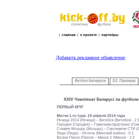
|
главная
|
о проекте
|
партнёры
Добавить рекламное объявление
Футбол Беларуси
D2. Призеры
XXIV Чэмпiянат Беларусi па футболе
ПЕРВЫЙ КРУГ
Матчи 1-го тура. 19 апреля 2014 года
Речица 2014 (Речица) – Витебск (Витебск) - 2:
Городея (Городея) – Гомельжелдортранс (Гоме
Славия-Мозырь (Мозырь) – Смолевичи СТИ (См
Лида (Лида) – Ислочь (Минский район) - 0:1
Волна-Пинск (Пинск) – Минск-2 (Минск) - 2:2