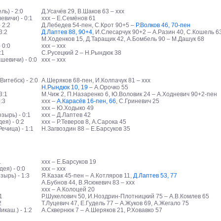
ь) - 2:0
Д.Усачёв 29, В.Шаков 63 – ххх
вичи) - 0:1
ххх – Е.Семёнов 61
 2:2
Д.Лебедев 54-пен, С.Крот 90+5 –
Р.Волков 46, 70-пен
3:2
Д.Лаптев 88, 90+4
, И.Слесарчук 90+2 – А.Разин 40, С.Кошель 6
М.Ходенков 15, Д.Таращик 42, А.Бомбель 90 – М.Дашук 68
 0:0
ххх – ххх
:1
С.Русецкий 2 – Н.Рындюк 38
евичи) - 0:0
ххх – ххх
итебск) - 2:0
А.Шеряков 68-пен, И.Колпачук 81 – ххх
Н.Рындюк 10, 19
– А.Орочко 55
3:1
М.Чиж 2, П.Назаренко 6, Ю.Воловик 24 – А.Ходневич 90+2-пен
:3
ххх –
А.Карасёв 16-пен, 66
, С.Гриневич 25
ххх – Ю.Ходыко 49
зырь) - 0:1
ххх – Д.Лаптев 42
я) - 0:2
ххх – Р.Теверов 8, А.Сарока 45
ечица) - 1:1
Н.Загвоздин 88 – Е.Барсуков 35
1
ххх – Е.Барсуков 19
ея) - 0:0
ххх – ххх
ырь) - 1:3
Я.Казак 45-пен – А.Котляров 11,
Д.Лаптев 53, 77
А.Бубнов 44, В.Ясюкевич 83 – ххх
ххх – А.Колоцей 20
1
Р.Шукелович 50, И.Ноздрин-Плотницкий 75 – А.В.Комлев 65
2
Т.Луцевич 47, Е.Гудель 77 – А.Жуков 69, А.Жегало 75
каш.) - 1:2
А.Сквернюк 7 – А.Шеряков 21, Р.Ховавко 57