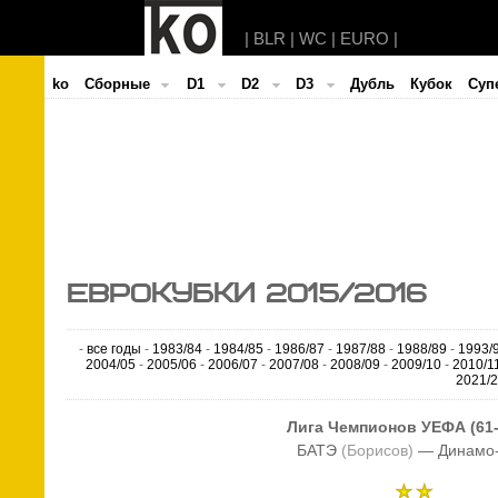
|
BLR
|
WC
|
EURO
|
ko
Cборные
D1
D2
D3
Дубль
Кубок
Суп
ЕВРОКУБКИ 2015/2016
-
все годы
-
1983/84
-
1984/85
-
1986/87
-
1987/88
-
1988/89
-
1993/
2004/05
-
2005/06
-
2006/07
-
2007/08
-
2008/09
-
2009/10
-
2010/1
2021/
Лига Чемпионов УЕФА (61
БАТЭ
(Борисов)
— Динамо-