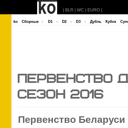
|
BLR
|
WC
|
EURO
|
ko
Cборные
D1
D2
D3
Дубль
Кубок
Суп
Первенство д
Сезон 2016
Первенство Беларуси 