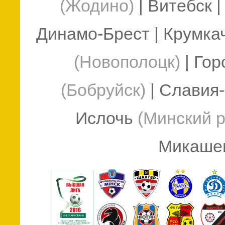
(Жодино)
| Витебск
Динамо-Брест | Крумк
(Новополоцк)
| Го
(Бобруйск)
| Славия
Ислочь
(Минский 
Микаше