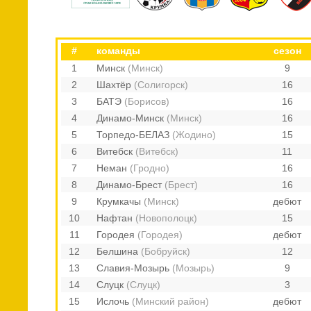
#
команды
сезон
1
Минск
(Минск)
9
2
Шахтёр
(Солигорск)
16
3
БАТЭ
(Борисов)
16
4
Динамо-Минск
(Минск)
16
5
Торпедо-БЕЛАЗ
(Жодино)
15
6
Витебск
(Витебск)
11
7
Неман
(Гродно)
16
8
Динамо-Брест
(Брест)
16
9
Крумкачы
(Минск)
дебют
10
Нафтан
(Новополоцк)
15
11
Городея
(Городея)
дебют
12
Белшина
(Бобруйск)
12
13
Славия-Мозырь
(Мозырь)
9
14
Слуцк
(Слуцк)
3
15
Ислочь
(Минский район)
дебют