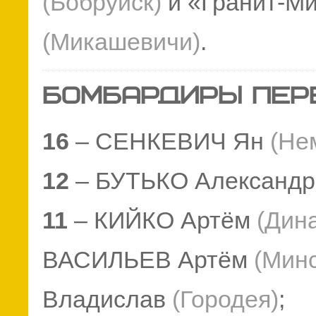
(Бобруйск
)
и «Гранит-М
(Микашевичи
)
.
БОМБАРДИРЫ ПЕР
16
– СЕНКЕВИЧ Ян
(Не
12
– БУТЬКО Александ
11
– КИЙКО Артём
(Дин
ВАСИЛЬЕВ Артём
(Минс
Владислав
(Городея)
;