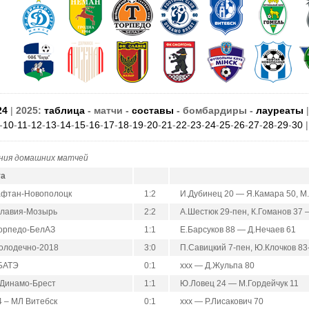
24
|
2025:
таблица
- матчи -
составы
- бомбардиры -
лауреаты
-
10
-
11
-
12
-
13
-
14
-
15
-
16
-
17
-
18
-
19
-
20
-
21
-
22
-
23
-
24
-
25
-
26
-
27
-
28
-
29
-
30
ния домашних матчей
та
афтан-Новополоцк
1:2
И.Дубинец 20 — Я.Камара 50, М
Славия-Мозырь
2:2
А.Шестюк 29-пен, К.Гоманов 37 
Торпедо-БелАЗ
1:1
Е.Барсуков 88 — Д.Нечаев 61
олодечно-2018
3:0
П.Савицкий 7-пен, Ю.Клочков 83
 БАТЭ
0:1
ххх — Д.Жульпа 80
 Динамо-Брест
1:1
Ю.Ловец 24 — М.Гордейчук 11
4 – МЛ Витебск
0:1
ххх — Р.Лисакович 70