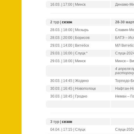
16.03. | 17:00 | Минск
Динамо-Ми
2 тур |
сезон
28-30 мар
28.03. | 18:00 | Мозырь
Славия-Мо
28.03. | 20:00 | Борисов
БАТЭ – Ис
29.03. | 14:00 | Витебск
МЛ Витебс
29.03. | 16:00 | Слуцк *
Слуцк-202
29.03. | 18:00 | Минск
Минск – Ви
4 апреля 
расторгну
30.03. | 14:45 | Жодино
Торпедо-Б
30.03. | 16:45 | Новополоцк
Нафтан-Но
30.03. | 18:45 | Гродно
Неман – Г
3 тур |
сезон
04.04. | 17:15 | Слуцк
Слуцк-202