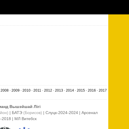
-
2008
-
2009
-
2010
-
2011
-
2012
-
2013
-
2014
-
2015
-
2016
-
2017
аманд Вышэйшай Лiгi
йон)
| БАТЭ
(Борисов)
| Слуцк-2024-2024 | Арсенал
-2018 | МЛ Витебск