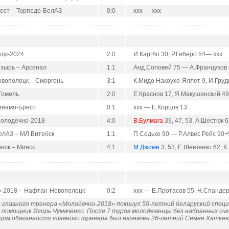
ест – Торпедо-БелАЗ
0:0
ххх — ххх
уцк-2024
2:0
И.Каргбо 30, Р.Гиберо 54— ххх
зырь – Арсенал
1:1
Анд.Соловей 75 — А.Французов
вополоцк – Сморгонь
3:1
К.Мидо Накоухо-Яллет 9, И.Гру
Гомель
2:0
Е.Краснов 17, Я.Макушинский 49
инамо-Брест
0:1
ххх — Е.Корцов 13
Молодечно-2018
4:0
В.Булмага
39, 47, 53, А.Шестюк 
елАЗ – МЛ Витебск
1:1
П.Седько 90 — Р.Алвес Рейс 90+
нск – Минск
4:1
М.Джиме
3, 53, Е.Шевченко 62, 
-2018 – Нафтан-Новополоцк
0:2
ххх — Е.Протасов 55, Н.Спанде
т главного тренера «Молодечно-2018» покинул 50-летний беларуский специ
о помощник Игорь Чумаченко. После 7 туров молодеченцы без набранных оч
им обязанности главного тренера был назначен 26-летний Семён Хаткеви