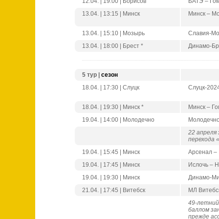
12.04. | 19:00 | Борисов
БАТЭ – Го
13.04. | 13:15 | Минск
Минск – М
13.04. | 15:10 | Мозырь
Славия-Мо
13.04. | 18:00 | Брест *
Динамо-Бр
5 тур |
сезон
18.04. | 17:30 | Слуцк
Слуцк-202
18.04. | 19:30 | Минск *
Минск – Г
19.04. | 14:00 | Молодечно
Молодечно
22 апреля
перехода «
19.04. | 15:45 | Минск
Арсенал –
19.04. | 17:45 | Минск
Ислочь – 
19.04. | 19:30 | Минск
Динамо-Ми
21.04. | 17:45 | Витебск
МЛ Витебс
49-летний
баллом зан
прежде ас