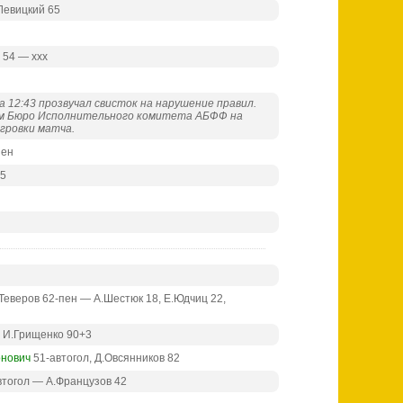
.Левицкий 65
 54 — ххх
а 12:43 прозвучал свисток на нарушение правил.
ем Бюро Исполнительного комитета АБФФ на
гровки матча.
пен
25
.Теверов 62-пен — А.Шестюк 18, Е.Юдчиц 22,
— И.Грищенко 90+3
онович
51-автогол, Д.Овсянников 82
втогол — А.Французов 42