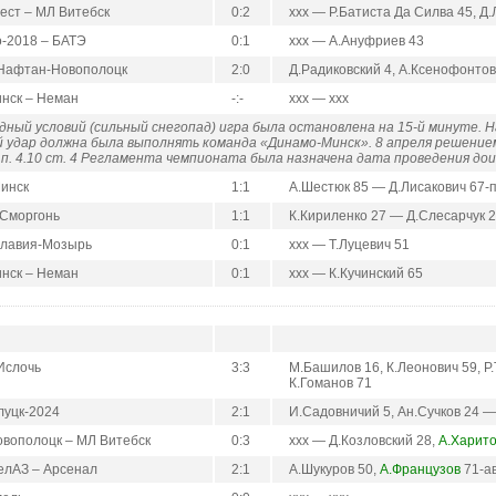
ест – МЛ Витебск
0:2
ххх — Р.Батиста Да Силва 45, Д
-2018 – БАТЭ
0:1
ххх — А.Ануфриев 43
 Нафтан-Новополоцк
2:0
Д.Радиковский 4, А.Ксенофонтов
нск – Неман
-:-
ххх — ххх
дный условий (сильный снегопад) игра была остановлена на 15-й минуте. Н
удар должна была выполнять команда «Динамо-Минск». 8 апреля решени
 п. 4.10 ст. 4 Регламента чемпионата была назначена дата проведения дои
Минск
1:1
А.Шестюк 85 — Д.Лисакович 67-
 Сморгонь
1:1
К.Кириленко 27 — Д.Слесарчук 
Славия-Мозырь
0:1
ххх — Т.Луцевич 51
нск – Неман
0:1
ххх — К.Кучинский 65
Ислочь
3:3
М.Башилов 16, К.Леонович 59, Р
К.Гоманов 71
луцк-2024
2:1
И.Садовничий 5, Ан.Сучков 24 
вополоцк – МЛ Витебск
0:3
ххх — Д.Козловский 28,
А.Харит
елАЗ – Арсенал
2:1
А.Шукуров 50,
А.Французов
71-а