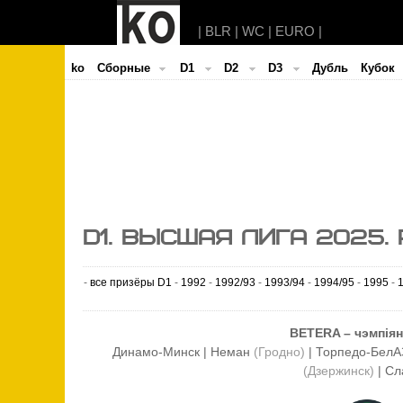
|
BLR
|
WC
|
EURO
|
ko
Cборные
D1
D2
D3
Дубль
Кубок
D1. ВЫСШАЯ ЛИГА 2025.
-
все призёры D1
-
1992
-
1992/93
-
1993/94
-
1994/95
-
1995
-
BETERA – чэмпiян
Динамо-Минск | Неман
(Гродно)
| Торпедо-Бел
(Дзержинск)
| С