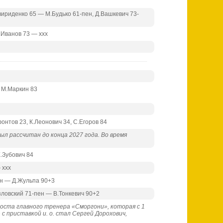
Свириденко 65 — М.Будько 61-пен, Д.Вашкевич 73-
.Иванов 73 — ххх
, М.Маркин 83
онтов 23, К.Леонович 34, С.Егоров 84
л рассчитан до конца 2027 года. Во время
Е.Зубович 84
 ххх
ен — Д.Жульпа 90+3
озловский 71-пен — В.Тонкевич 90+2
поста главного тренера «Сморгони», которая с 1
с приставкой и. о. стал Сергей Дорохович,