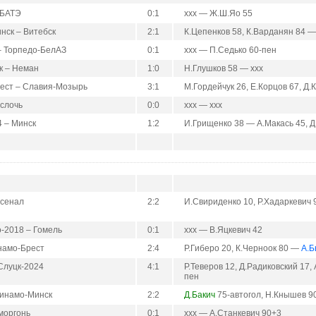
 БАТЭ
0:1
ххх — Ж.Ш.Яо 55
нск – Витебск
2:1
К.Цепенков 58, К.Варданян 84 
– Торпедо-БелАЗ
0:1
ххх — П.Седько 60-пен
к – Неман
1:0
Н.Глушков 58 — ххх
ест – Славия-Мозырь
3:1
М.Гордейчук 26, Е.Корцов 67, Д
Ислочь
0:0
ххх — ххх
4 – Минск
1:2
И.Грищенко 38 — А.Макась 45, Д
рсенал
2:2
И.Свириденко 10, Р.Хадаркевич 
-2018 – Гомель
0:1
ххх — В.Яцкевич 42
намо-Брест
2:4
Р.Гиберо 20, К.Черноок 80 —
А.Б
Слуцк-2024
4:1
Р.Теверов 12, Д.Радиковский 17
пен
Динамо-Минск
2:2
Д.Бакич
75-автогол, Н.Кнышев 90
моргонь
0:1
ххх — А.Станкевич 90+3