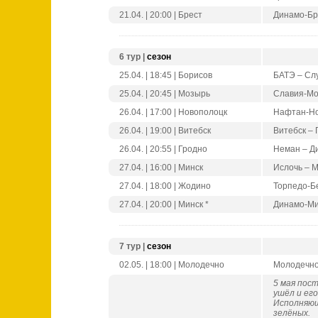
21.04. | 20:00 | Брест
Динамо-Бр
6 тур |
сезон
25.04. | 18:45 | Борисов
БАТЭ – Сл
25.04. | 20:45 | Мозырь
Славия-Мо
26.04. | 17:00 | Новополоцк
Нафтан-Но
26.04. | 19:00 | Витебск
Витебск – 
26.04. | 20:55 | Гродно
Неман – Д
27.04. | 16:00 | Минск
Ислочь – 
27.04. | 18:00 | Жодино
Торпедо-Б
27.04. | 20:00 | Минск *
Динамо-Ми
7 тур |
сезон
02.05. | 18:00 | Молодечно
Молодечно
5 мая пос
ушёл и ег
Исполняющ
зелёных.