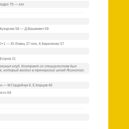
едро 70 — ххх
И.Кухарчик 58 — Д.Вашкевич 59
90+1 — Ю.Ловец 37-пен, К.Кириленко 57
.Егоров 31
покинул клуб. Контракт со специалистом был
, который входил в тренерский штаб Ясинского.
ен — М.Гордейчук 9, Е.Корцов 40
Нето 69