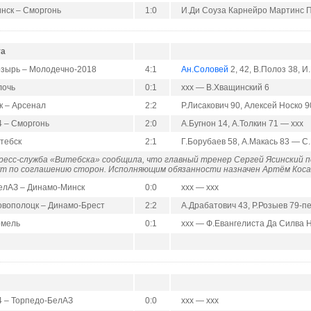
нск – Сморгонь
1:0
И.Ди Соуза Карнейро Мартинс П
та
зырь – Молодечно-2018
4:1
Ан.Соловей
2, 42, В.Полоз 38, 
лочь
0:1
ххх — В.Хващинский 6
к – Арсенал
2:2
Р.Лисакович 90, Алексей Носко 
4 – Сморгонь
2:0
А.Бугнон 14, А.Толкин 71 — ххх
тебск
2:1
Г.Борубаев 58, А.Макась 83 — С
пресс-служба «Витебска» сообщила, что главный тренер Сергей Ясинский 
т по соглашению сторон. Исполняющим обязанности назначен Артём Косак
елАЗ – Динамо-Минск
0:0
ххх — ххх
вополоцк – Динамо-Брест
2:2
А.Драбатович 43, Р.Розыев 79-п
омель
0:1
ххх — Ф.Евангелиста Да Силва 
4 – Торпедо-БелАЗ
0:0
ххх — ххх