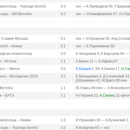
вополоцк – Торпедо-БелАЗ
0:3
ххх — К.Премудров 59, Т.Шарков
зырь – МЛ Витебск
0:2
ххх — О.Никифоренко 57, А.У.Од
– Славия-Мозырь
0:2
ххх — И.Кухарчик 56, Анд.Солов
елАЗ – Неман
0:1
ххх — Е.Пархоменко 60
Нафтан-Новополоцк
2:0
К.Чебураков 9, Е.Барсуков 48 — 
4 – Ислочь
1:1
А.Крень 11 — Е.Юдчиц 67
ест – Минск
5:0
Е.Корцов
5, 59, А.Быков 17,
И.Св
нск – Молодечно-2018
3:2
Е.Малашевич 3, Д.Силинский 14
Д.Вашкевич 41, М.Дуксо 80-пен
 Витебск
1:1
Ю.Ловец 48-пен — А.Ксенофонт
к – БАТЭ
2:1
Н.Глушков 22,
А.Скопец
31-автог
вополоцк – Неман
1:3
И.Пранович 39 — К.Кучинский 2,
зырь – Торпедо-БелАЗ
1:0
И.Кухарчик 65 — ххх