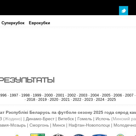
Суперкубок
Еврокубки
 РЕЗУЛЬТАТЫ
1996
-
1997
-
1998
-
1999
-
2000
-
2001
-
2002
-
2003
-
2004
-
2005
-
2006
-
2007
-
2018
-
2019
-
2020
-
2021
-
2022
-
2023
-
2024
-
2025
ат Рэспублікі Беларусь па футболе сезону 2025 года сярод к
АЗ
(Жодино)
| Динамо-Брест
| Витебск | Гомель
| Ислочь
(Минский ра
лавия-Мозырь | Сморгонь | Минск | Нафтан-Новополоцк | Молодечно