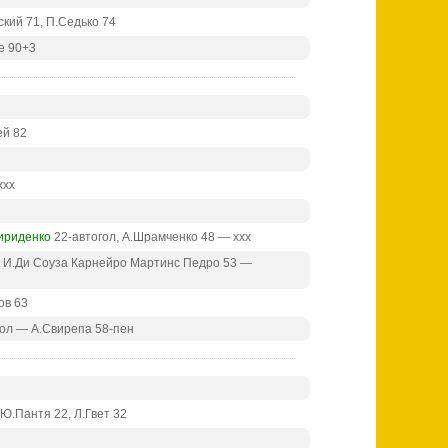
ский 71, П.Седько 74
е 90+3
ей 82
ххх
ириденко
22-автогол, А.Шрамченко 48 — ххх
, И.Ди Соуза Карнейро Мартинс Педро 53 —
ов 63
ол — А.Свирепа 58-пен
 Ю.Пантя 22, Л.Гвет 32