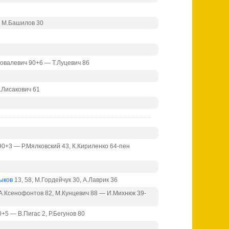
— М.Башилов 30
.Ковалевич 90+6 — Т.Луцевич 86
.Лисакович 61
90+3 — Р.Мялковский 43, К.Кириленко 64-пен
ыков
13, 58, М.Гордейчук 30, А.Лаврик 36
, А.Ксенофонтов 82, М.Кунцевич 88 — И.Михнюк 39-
+5 — В.Пигас 2, Р.Бегунов 80