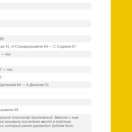
 80
дько 41, Н.Спандерашвили 64 — С.Содиков 67
 — ххх
67 — ххх
5
К.Цепенков 64 — А.Денисюк 31
рашвили 69
алист Александр Храпковский. Вместе с ним
ков занимали последнее место в таблице.
ч, который ранее руководил дублем бело-