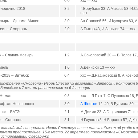
мель
0:0
ххх — ххх
олодечно-2018
3:2
Г.Борубаев 33, А.Макась 53, И.
пен
зырь – Динамо-Минск
3:0
Ан.Соловей 56, И.Кухарчик 63, А
ест – Сморгонь
2:0
А.Быков 43, И.Зеньков 74 — ххх
4 – Славия-Мозырь
1:2
А.Соколовский 20 — В.Полоз 17
омель
1:0
А.Денисюк 13 — ххх
-2018 – Витебск
0:4
ххх — Д.Радиковский 8, А.Ксеноф
 экс-тренер «Сморгони» Игорь Слесарчук возглавил «Витебск». Контракт бы
Витебск» с 7 очками располагался на 6-й позиции.
 Неман
0:3
ххх — Л.Гвет 7, С.Пушняков 18, 
Нафтан-Новополоцк
3:0
А.Шестюк
12, 40, В.Булмага 30 —
нск – БАТЭ
2:1
М.Джиме 22, А.Гаврилович 71-п
к – Сморгонь
3:1
Н.Глушков 3, Н.Баранок 57, Д.К
 латвийский специалист Игорь Слесарчук после матча объявил об уходе с 
имала предпоследнее, 15-е место. 22 апреля его преемником в «Сморгони» 
систировавший Слесарчуку.