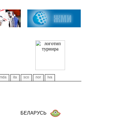
mda
ita
sco
nor
lva
БЕЛАРУСЬ