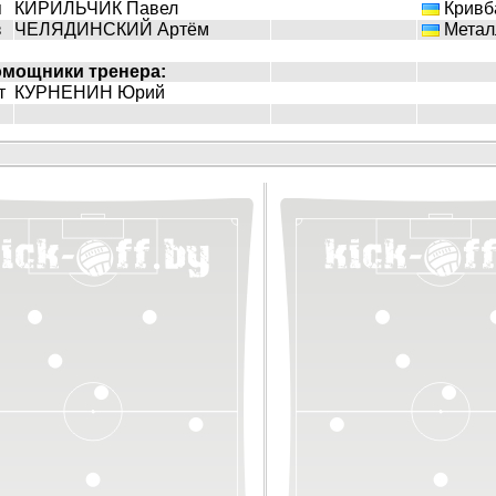
п
КИРИЛЬЧИК Павел
Кривба
з
ЧЕЛЯДИНСКИЙ Артём
Металл
омощники тренера:
т
КУРНЕНИН Юрий