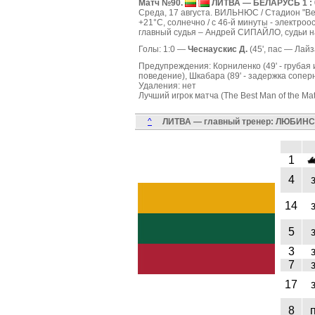
Матч №90.
ЛИТВА — БЕЛАРУСЬ 1 : 0 
Среда, 17 августа. ВИЛЬНЮС / Стадион "Ветр
+21°C, солнечно / с 46-й минуты - электроо
главный судья – Андрей СИПАЙЛО, судьи 
Голы: 1:0 —
Чеснаускис Д.
(45', пас — Лайз
Предупреждения: Корниленко (49' - грубая игр
поведение), Шкабара (89' - задержка соперн
Удаления: нет
Лучший игрок матча (The Best Man of the Matc
^
ЛИТВА — главный тренер: ЛЮБИНСК
1
4
14
5
3
7
17
8