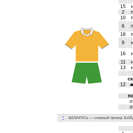
15
2
10
6
18
9
16
11
13
ск
12
п
п
п
^
БЕЛАРУСЬ — главный тренер: БАЙД