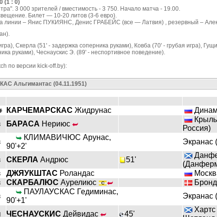
(1 : 0)
а". 3 000 зрителей / вместимость - 3 750. Начало матча - 19.00.
свещение. Билет — 10-20 литов (3-6 евро).
на линии – Янис ПУКИЯНС, Денис ГРАБЕЙС (все — Латвия) , резервный – Ал
ан).
а), Скерла (51' - задержка соперника руками), Ковба (70' - грубая игра), Гущин 
ика руками), Чеснаускис Э. (89' - неспортивное поведение).
h по версии kick-off.by):
АС Альгимантас (04.11.1951)
КАРЧЕМАРСКАС
Жидрунас
Динамо
Крыль
з
БАРАСА
Нериюс
Россия)
КЛИМАВИЧЮС Арунас,
з
Экранас 
90'+2'
Данфе
з
СКЕРЛА
Андрюс
51'
(Данферм
з
ДЖЯУКШТАС
Роландас
Москва
з
СКАРБАЛЮС
Аурелиюс
Бронд
ПАУЛАУСКАС Гедиминас,
з
Экранас 
90'+1'
Хартс 
п
ЧЕСНАУСКИС
Дейвидас
45'