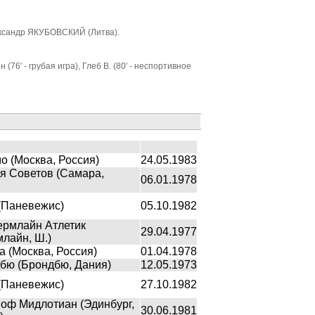
ександр ЯКУБОВСКИЙ (Литва).
(76' - грубая игра), Глеб В. (80' - неспортивное
 (Москва, Россия)
24.05.1983
я Советов (Самара,
06.01.1978
(Паневежис)
05.10.1982
рмлайн Атлетик
29.04.1977
лайн, Ш.)
 (Москва, Россия)
01.04.1978
бю (Брондбю, Дания)
12.05.1973
(Паневежис)
27.10.1982
оф Мидлотиан (Эдинбург,
30.06.1981