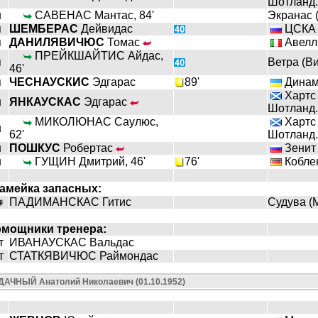
Шотланд.
н
САВЕНАС Мантас, 84'
Экранас 
п
ШЕМБЕРАС
Дейвидас
ЦСКА (
п
ДАНИЛЯВИЧЮС
Томас
Авелли
ПРЕЙКШАЙТИС Айдас,
п
Ветра (В
46'
п
ЧЕСНАУСКИС
Эдгарас
89'
Динамо
Хартс 
н
ЯНКАУСКАС
Эдгарас
Шотланд.
МИКОЛЮНАС Саулюс,
Хартс 
н
62'
Шотланд.
н
ПОШКУС
Робертас
Зенит 
н
ГУЩИН Дмитрий, 46'
76'
Коблен
амейка запасных:
ПАДИМАНСКАС Гитис
Судува (
омощники тренера:
т
ИВАНАУСКАС Вальдас
т
СТАТКЯВИЧЮС Раймондас
АЧНЫЙ Анатолий Николаевич (01.10.1952)