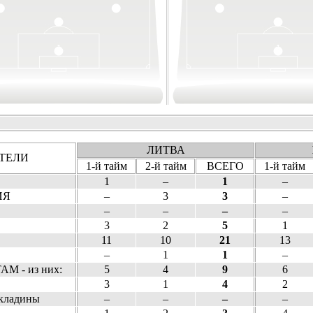
ЛИТВА
ТЕЛИ
1-й тайм
2-й тайм
ВСЕГО
1-й тайм
1
–
1
–
ИЯ
–
3
3
–
–
–
–
–
3
2
5
1
11
10
21
13
–
1
1
–
М - из них:
5
4
9
6
3
1
4
2
кладины
–
–
–
–