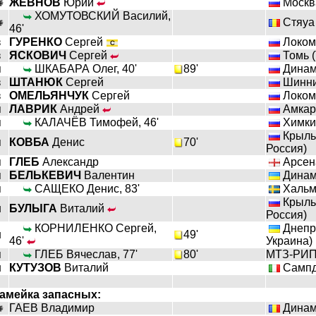
ЖЕВНОВ
Юрий
Москва
ХОМУТОВСКИЙ Василий,
Стяуа 
46'
з
ГУРЕНКО
Сергей
Локомо
з
ЯСКОВИЧ
Сергей
Томь (
п
ШКАБАРА Олег, 40'
89'
Динамо
з
ШТАНЮК
Сергей
Шинник
з
ОМЕЛЬЯНЧУК
Сергей
Локомо
п
ЛАВРИК
Андрей
Амкар 
п
КАЛАЧЁВ Тимофей, 46'
Химки 
Крыль
п
КОВБА
Денис
70'
Россия)
п
ГЛЕБ
Александр
Арсена
п
БЕЛЬКЕВИЧ
Валентин
Динамо
п
САЩЕКО Денис, 83'
Хальм
Крыль
н
БУЛЫГА
Виталий
Россия)
КОРНИЛЕНКО Сергей,
Днепр 
н
49'
46'
Украина)
п
ГЛЕБ Вячеслав, 77'
80'
МТЗ-РИП
н
КУТУЗОВ
Виталий
Сампдо
амейка запасных:
ГАЕВ Владимир
Динамо