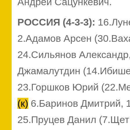
Андрей Сацункевич.
РОССИЯ (4-3-3):
16.Лун
2.Адамов Арсен (30.Ваха
24.Сильянов Александр
Джамалутдин (14.Ибишев
23.Горшков Юрий (22.Ме
(к)
6.Баринов Дмитрий, 1
25.Пруцев Данил (7.Щет