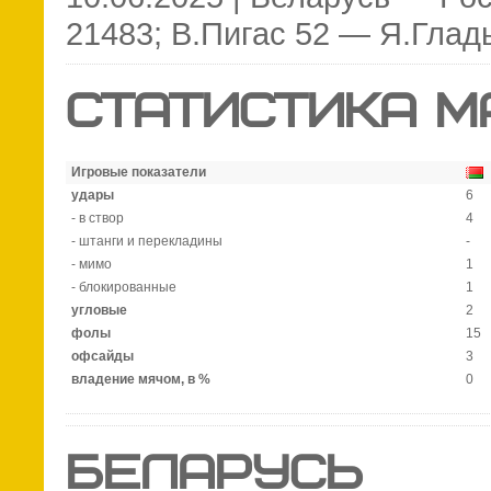
21483; В.Пигас 52 — Я.Глады
СТАТИСТИКА М
Игровые показатели
удары
6
- в створ
4
- штанги и перекладины
-
- мимо
1
- блокированные
1
угловые
2
фолы
15
офсайды
3
владение мячом, в %
0
БЕЛАРУСЬ