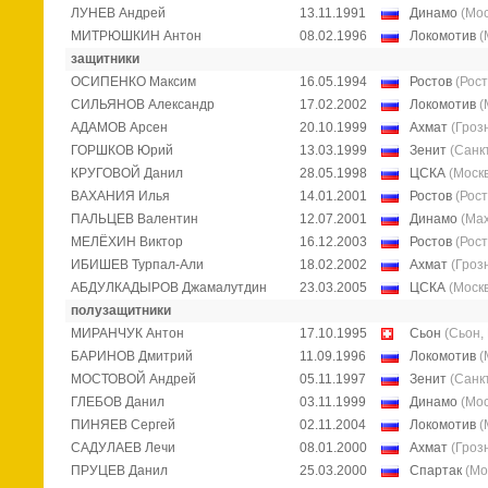
ЛУНЕВ Андрей
13.11.1991
Динамо
(Мос
МИТРЮШКИН Антон
08.02.1996
Локомотив
(
защитники
ОСИПЕНКО Максим
16.05.1994
Ростов
(Рос
СИЛЬЯНОВ Александр
17.02.2002
Локомотив
(
АДАМОВ Арсен
20.10.1999
Ахмат
(Гроз
ГОРШКОВ Юрий
13.03.1999
Зенит
(Санк
КРУГОВОЙ Данил
28.05.1998
ЦСКА
(Моск
ВАХАНИЯ Илья
14.01.2001
Ростов
(Рос
ПАЛЬЦЕВ Валентин
12.07.2001
Динамо
(Ма
МЕЛЁХИН Виктор
16.12.2003
Ростов
(Рос
ИБИШЕВ Турпал-Али
18.02.2002
Ахмат
(Гроз
АБДУЛКАДЫРОВ Джамалутдин
23.03.2005
ЦСКА
(Моск
полузащитники
МИРАНЧУК Антон
17.10.1995
Сьон
(Сьон,
БАРИНОВ Дмитрий
11.09.1996
Локомотив
(
МОСТОВОЙ Андрей
05.11.1997
Зенит
(Санк
ГЛЕБОВ Данил
03.11.1999
Динамо
(Мос
ПИНЯЕВ Сергей
02.11.2004
Локомотив
(
САДУЛАЕВ Лечи
08.01.2000
Ахмат
(Гроз
ПРУЦЕВ Данил
25.03.2000
Спартак
(Мо