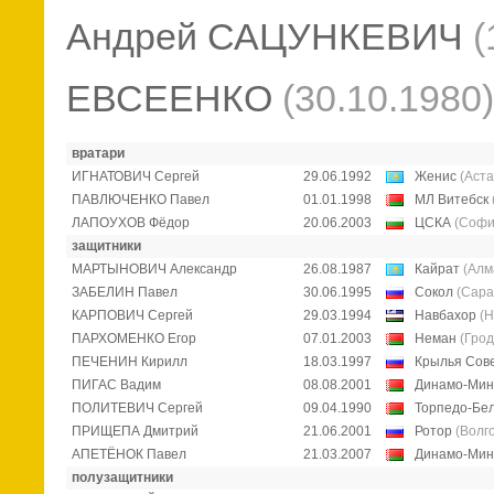
Андрей САЦУНКЕВИЧ
(
ЕВСЕЕНКО
(
30.10.1980
)
вратари
ИГНАТОВИЧ Сергей
29.06.1992
Женис
(Аста
ПАВЛЮЧЕНКО Павел
01.01.1998
МЛ Витебск
ЛАПОУХОВ Фёдор
20.06.2003
ЦСКА
(Софи
защитники
МАРТЫНОВИЧ Александр
26.08.1987
Кайрат
(Алм
ЗАБЕЛИН Павел
30.06.1995
Сокол
(Сара
КАРПОВИЧ Сергей
29.03.1994
Навбахор
(Н
ПАРХОМЕНКО Егор
07.01.2003
Неман
(Грод
ПЕЧЕНИН Кирилл
18.03.1997
Крылья Сов
ПИГАС Вадим
08.08.2001
Динамо-Мин
ПОЛИТЕВИЧ Сергей
09.04.1990
Торпедо-Бе
ПРИЩЕПА Дмитрий
21.06.2001
Ротор
(Волг
АПЕТЁНОК Павел
21.03.2007
Динамо-Мин
полузащитники