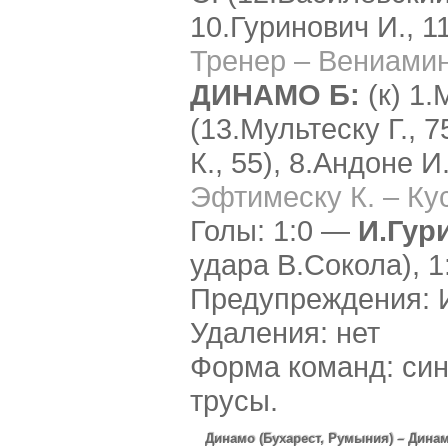
10.Гуринович И., 1
Тренер – Вениами
ДИНАМО Б:
(к) 1
(13.Мультеску Г., 7
К., 55), 8.Андоне И
Эфтимеску К. – Ку
Голы: 1:0 —
И.Гур
удара В.Сокола), 
Предупреждения: И
Удаления: нет
Форма команд: син
трусы.
Динамо (Бухарест, Румыния) – Дина