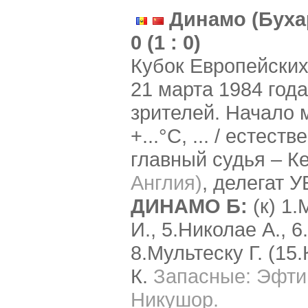
Динамо (Бухар
0 (1 : 0)
Кубок Европейских
21 марта 1984 год
зрителей. Начало м
+...°C, ... / естес
главный судья – Кей
Англия)
, делегат 
ДИНАМО Б:
(к) 1.
И., 5.Николае А., 6
8.Мультеску Г. (15.
К.
Запасные: Эфтим
Никушор.