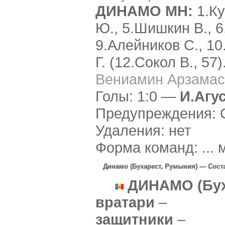
ДИНАМО МН:
1.Ку
Ю., 5.Шишкин В., 6
9.Алейников С., 10
Г. (12.Сокол В., 57)
Вениамин Арзамас
Голы: 1:0 —
И.Агу
Предупреждения: С
Удаления: нет
Форма команд: ... ма
Динамо (Бухарест, Румыния) — Сост
ДИНАМО
(Бу
вратари
–
защитники
–